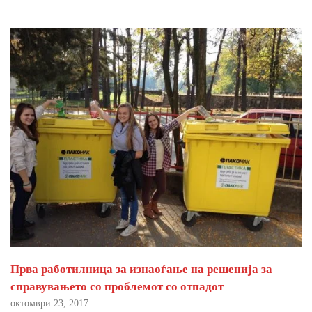
Прва работилница за изнаоѓање на решенија за
справувањето со проблемот со отпадот
октомври 23, 2017