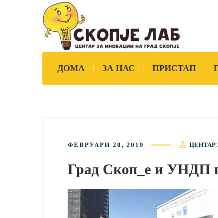
ДОМА
ЗА НАС
ПРИСТАП
ФЕВРУАРИ 20, 2019
ЦЕНТАР 
Град Скоп_е и УНДП г