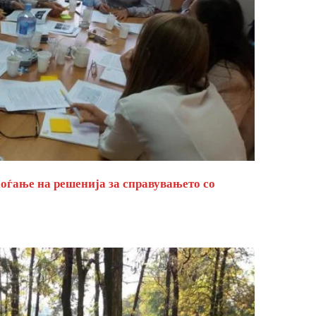
оѓање на решенија за справувањето со