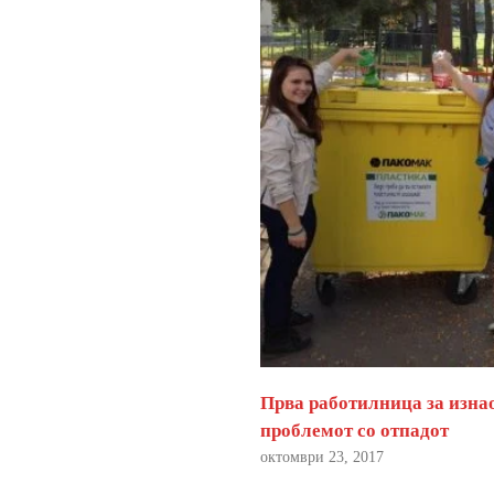
Прва работилница за изна
проблемот со отпадот
октомври 23, 2017