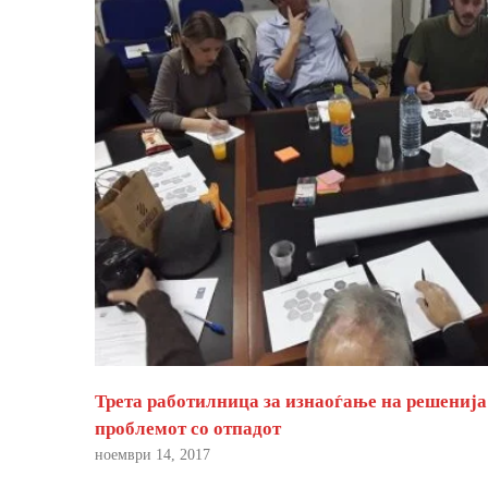
Трета работилница за изнаоѓање на решенија
проблемот со отпадот
ноември 14, 2017