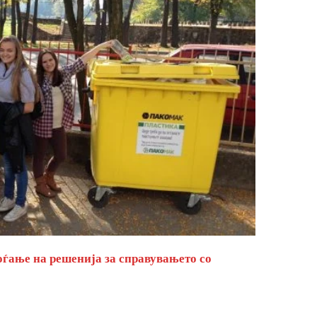
оѓање на решенија за справувањето со