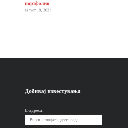
портфолио
август 18, 2021
Добивај известувања
Е-адреса: