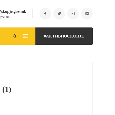
@skopje.gov.mk
јте не
#АКТИВНОСКОПЈЕ
(1)