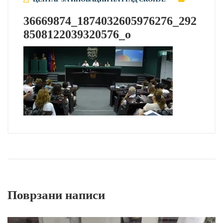
36669874_1874032605976276_292
8508122039320576_o
Поврзани написи