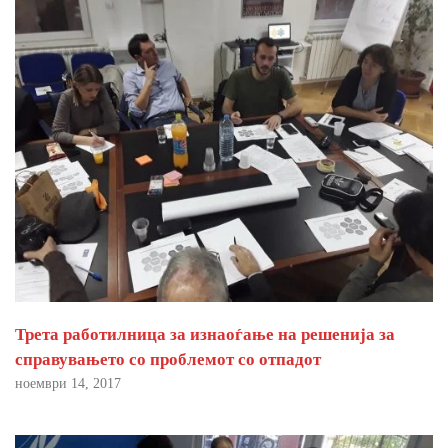
Трета работилница за изнаоѓање на решенија за
справувањето со проблемот со отпадот
ноември 14, 2017