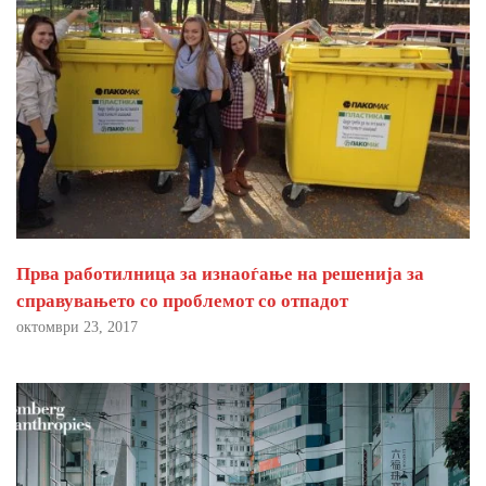
Прва работилница за изнаоѓање на решенија за
справувањето со проблемот со отпадот
октомври 23, 2017