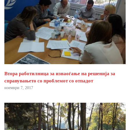
Втора работилница за изнаоѓање на решенија за
справувањето со проблемот со отпадот
ноември 7, 2017