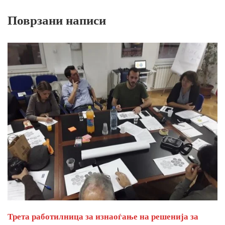
Поврзани написи
Трета работилница за изнаоѓање на решенија за