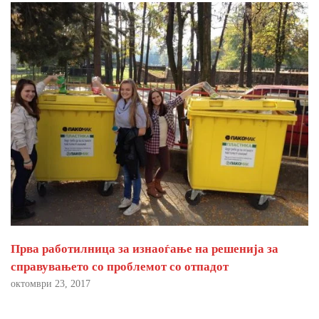
Прва работилница за изнаоѓање на решенија за
справувањето со проблемот со отпадот
октомври 23, 2017