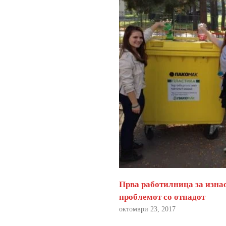
Прва работилница за изна
проблемот со отпадот
октомври 23, 2017