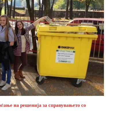
оѓање на решенија за справувањето со