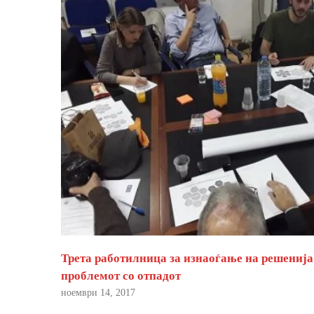
Трета работилница за изнаоѓање на решенија
проблемот со отпадот
ноември 14, 2017