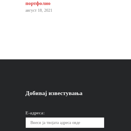
портфолио
август 18, 2021
Добивај известувања
Е-адреса: