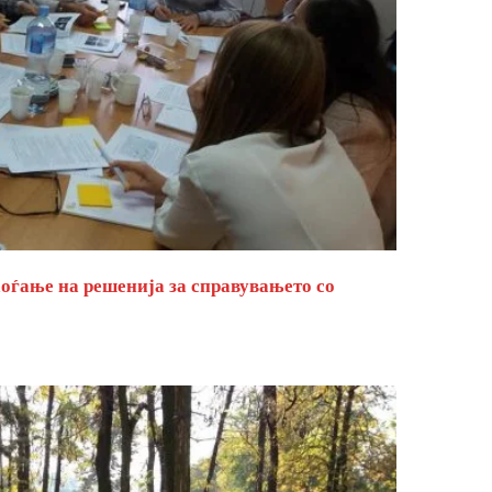
оѓање на решенија за справувањето со