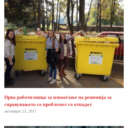
Прва работилница за изнаоѓање на решенија за
справувањето со проблемот со отпадот
октомври 23, 2017