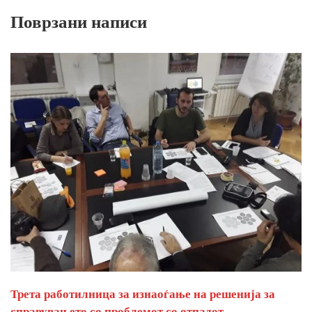
Поврзани написи
Трета работилница за изнаоѓање на решенија за
справувањето со проблемот со отпадот