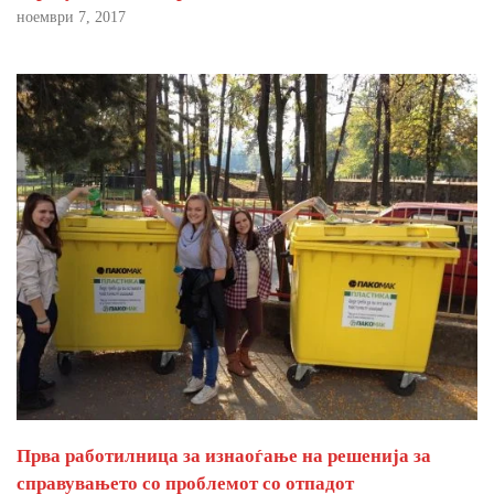
ноември 7, 2017
Прва работилница за изнаоѓање на решенија за
справувањето со проблемот со отпадот