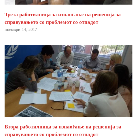
Трета работилница за изнаоѓање на решенија за
справувањето со проблемот со отпадот
ноември 14, 2017
Втора работилница за изнаоѓање на решенија за
справувањето со проблемот со отпадот