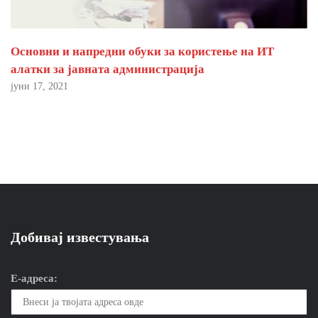
Основни и напредни обуки за користење на ИТ
алатки за јавната администрација
јуни 17, 2021
Добивај известувања
Е-адреса: