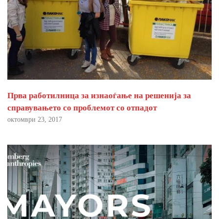
Прва работилница за изнаоѓање на решенија за
справувањето со проблемот со отпадот
октомври 23, 2017