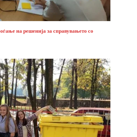
оѓање на решенија за справувањето со