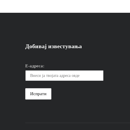
Добивај известувања
Е-адреса: