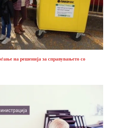
оѓање на решенија за справувањето со