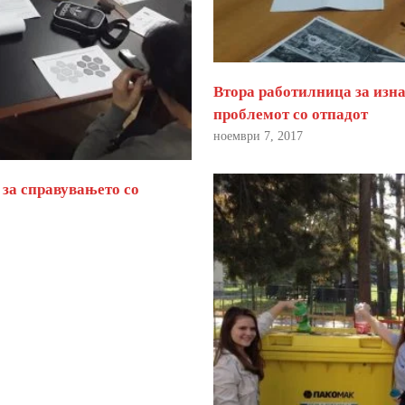
Втора работилница за изна
проблемот со отпадот
ноември 7, 2017
 за справувањето со