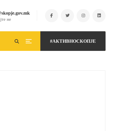
@skopje.gov.mk
јте не
#АКТИВНОСКОПЈЕ