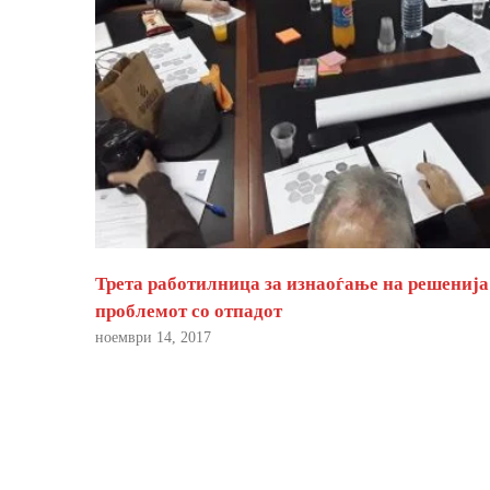
Трета работилница за изнаоѓање на решенија
проблемот со отпадот
ноември 14, 2017