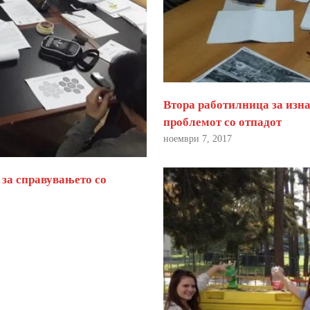
Втора работилница за изна
проблемот со отпадот
ноември 7, 2017
 за справувањето со