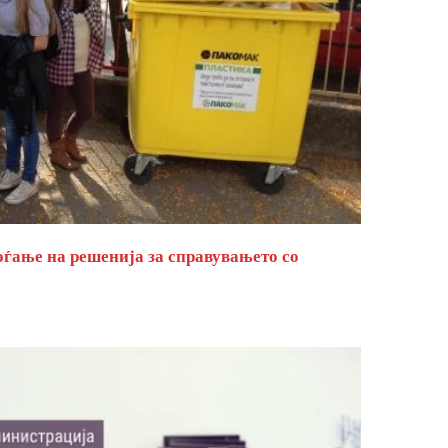
оѓање на решенија за справувањето со