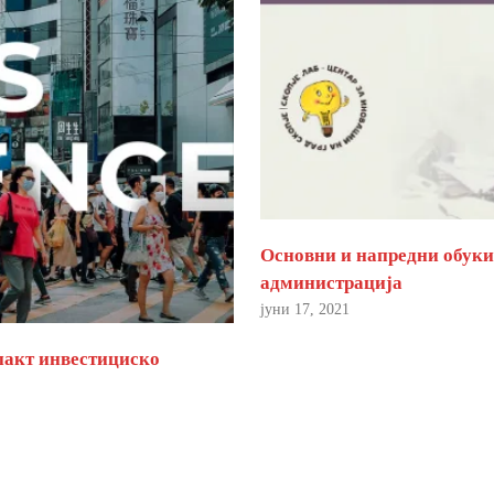
Основни и напредни обуки 
администрација
јуни 17, 2021
пакт инвестициско