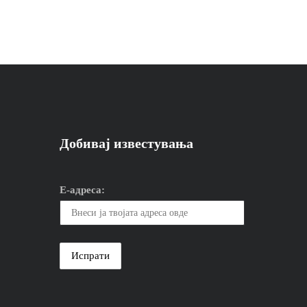
Добивај известувања
Е-адреса: