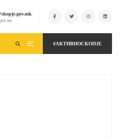
@skopje.gov.mk
јте не
#АКТИВНОСКОПЈЕ