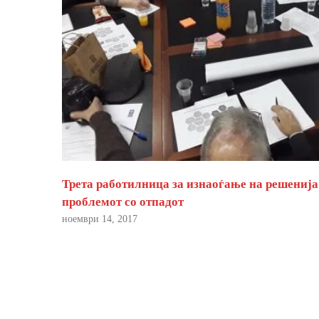
Трета работилница за изнаоѓање на решенија
проблемот со отпадот
ноември 14, 2017