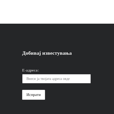
Добивај известувања
Е-адреса: