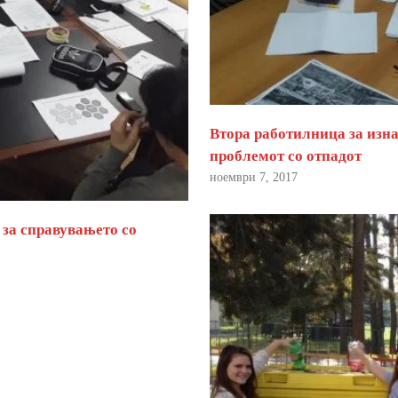
Втора работилница за изна
проблемот со отпадот
ноември 7, 2017
 за справувањето со