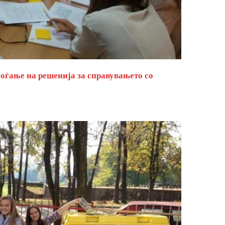
оѓање на решенија за справувањето со