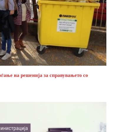
оѓање на решенија за справувањето со