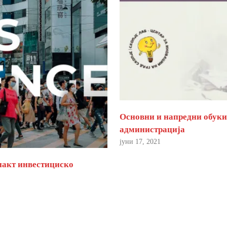
Основни и напредни обуки 
администрација
јуни 17, 2021
пакт инвестициско