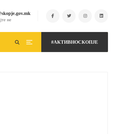
@skopje.gov.mk
јте не
#АКТИВНОСКОПЈЕ