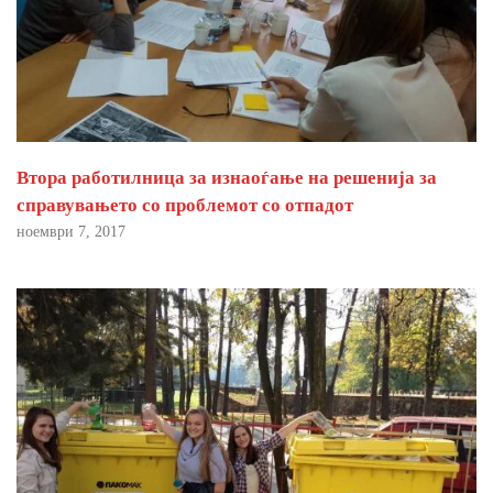
Втора работилница за изнаоѓање на решенија за
справувањето со проблемот со отпадот
ноември 7, 2017