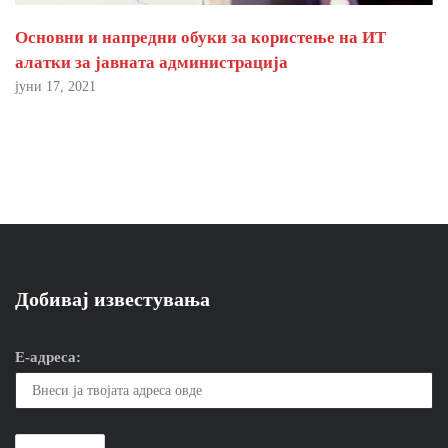
Основни и напредни обуки за користење на ИТ
алатки за јавната администрација
јуни 17, 2021
Добивај известувања
Е-адреса: