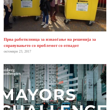
Прва работилница за изнаоѓање на решенија за
справувањето со проблемот со отпадот
октомври 23, 2017