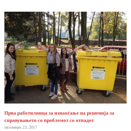
Прва работилница за изнаоѓање на решенија за
справувањето со проблемот со отпадот
октомври 23, 2017