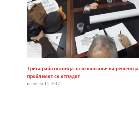
Трета работилница за изнаоѓање на решенија
проблемот со отпадот
ноември 14, 2017