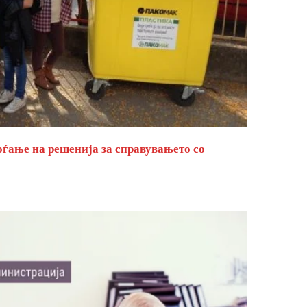
оѓање на решенија за справувањето со