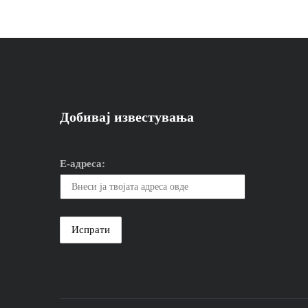
Добивај известувања
Е-адреса: