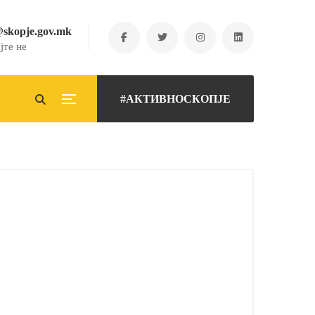
@skopje.gov.mk
јте не
#АКТИВНОСКОПЈЕ