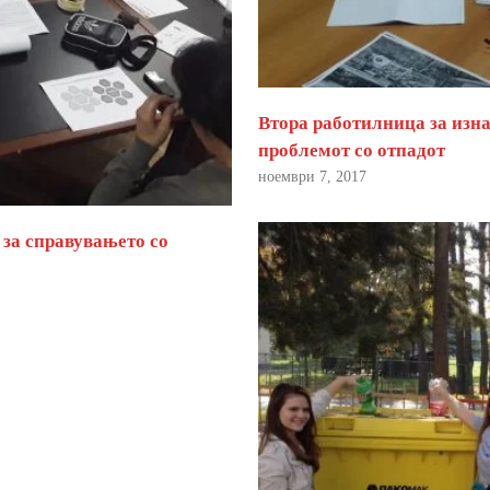
Втора работилница за изна
проблемот со отпадот
ноември 7, 2017
 за справувањето со