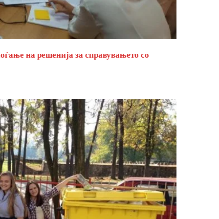
оѓање на решенија за справувањето со