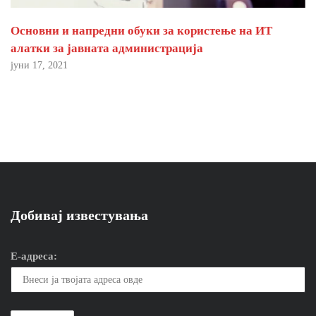
Основни и напредни обуки за користење на ИТ
алатки за јавната администрација
јуни 17, 2021
Добивај известувања
Е-адреса: