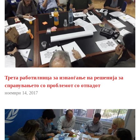
Трета работилница за изнаоѓање на решенија за
справувањето со проблемот со отпадот
ноември 14, 2017