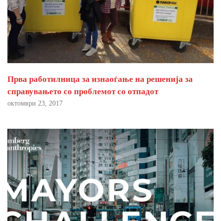
Прва работилница за изнаоѓање на решенија за
справувањето со проблемот со отпадот
октомври 23, 2017