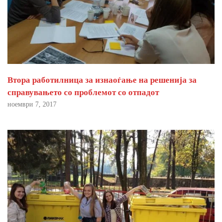
Втора работилница за изнаоѓање на решенија за
справувањето со проблемот со отпадот
ноември 7, 2017