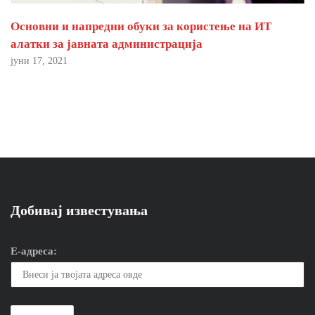
Основни и напредни обуки за користење на ИТ
алатки за јавната администрација
јуни 17, 2021
Добивај известувања
Е-адреса: