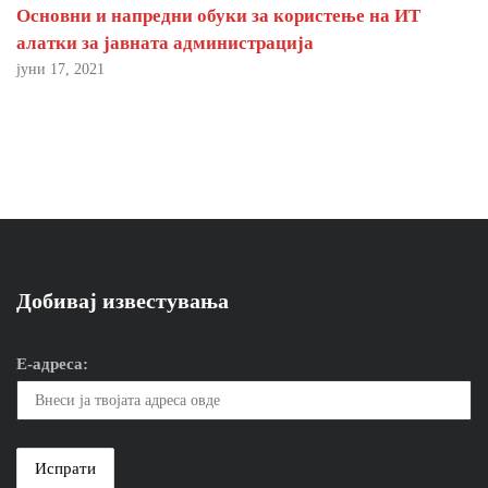
Основни и напредни обуки за користење на ИТ
алатки за јавната администрација
јуни 17, 2021
Добивај известувања
Е-адреса: