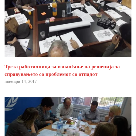
Трета работилница за изнаоѓање на решенија за
справувањето со проблемот со отпадот
ноември 14, 2017