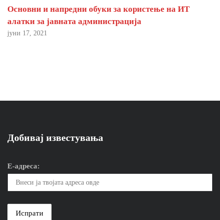
Основни и напредни обуки за користење на ИТ
алатки за јавната администрација
јуни 17, 2021
Добивај известувања
Е-адреса: