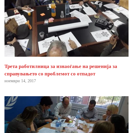
Трета работилница за изнаоѓање на решенија за
справувањето со проблемот со отпадот
ноември 14, 2017