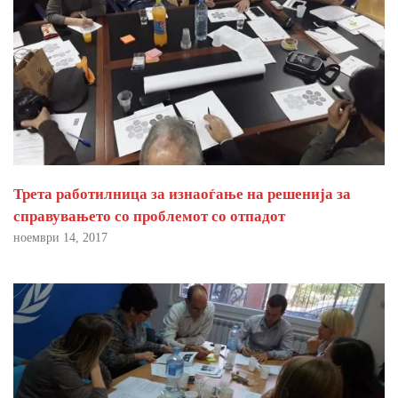
Трета работилница за изнаоѓање на решенија за
справувањето со проблемот со отпадот
ноември 14, 2017