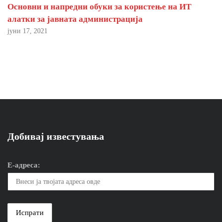
Основни и напредни обуки за користење на ИТ
алатки за јавната администрација
јуни 17, 2021
Добивај известувања
Е-адреса: