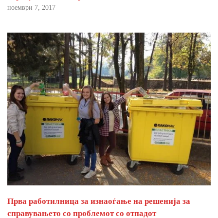
ноември 7, 2017
Прва работилница за изнаоѓање на решенија за
справувањето со проблемот со отпадот