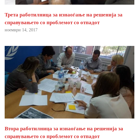
Трета работилница за изнаоѓање на решенија за
справувањето со проблемот со отпадот
ноември 14, 2017
Втора работилница за изнаоѓање на решенија за
справувањето со проблемот со отпадот