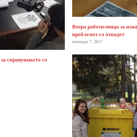
Втора работилница за изна
проблемот со отпадот
ноември 7, 2017
 за справувањето со