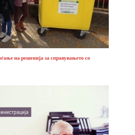
оѓање на решенија за справувањето со