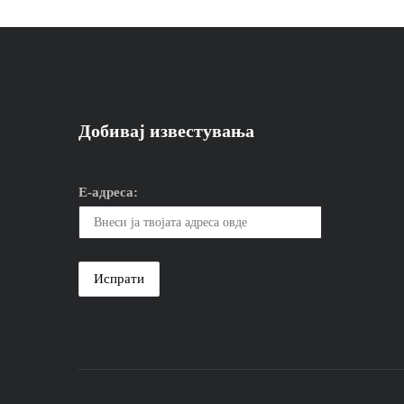
Добивај известувања
Е-адреса: