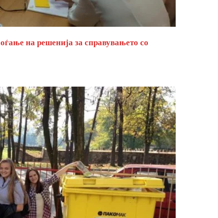
оѓање на решенија за справувањето со