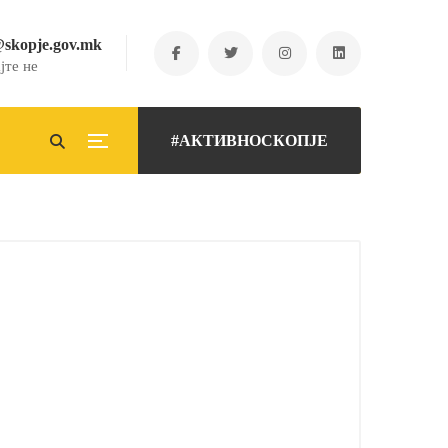
@skopje.gov.mk
јте не
#АКТИВНОСКОПЈЕ