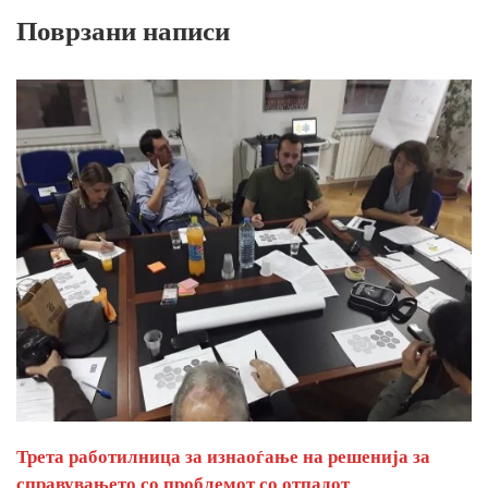
Поврзани написи
Трета работилница за изнаоѓање на решенија за
справувањето со проблемот со отпадот