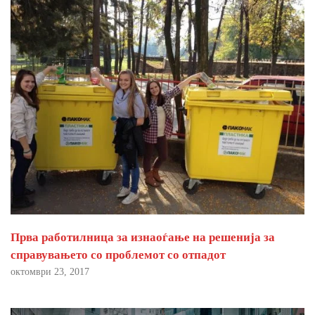
Прва работилница за изнаоѓање на решенија за
справувањето со проблемот со отпадот
октомври 23, 2017