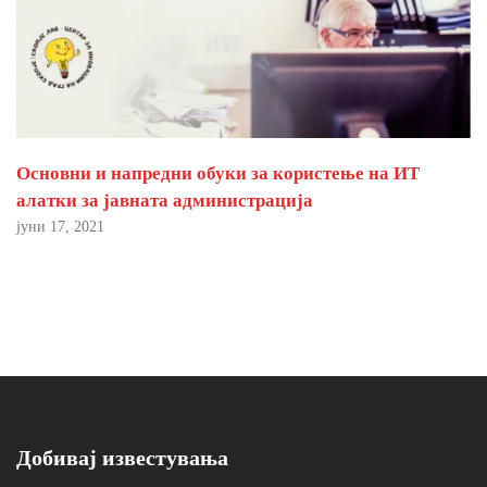
Основни и напредни обуки за користење на ИТ
алатки за јавната администрација
јуни 17, 2021
Добивај известувања