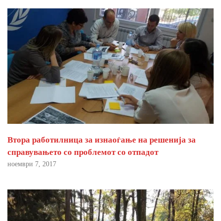
Втора работилница за изнаоѓање на решенија за
справувањето со проблемот со отпадот
ноември 7, 2017