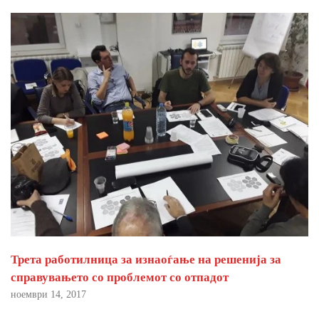
Трета работилница за изнаоѓање на решенија за
справувањето со проблемот со отпадот
ноември 14, 2017