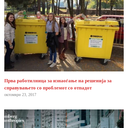
Прва работилница за изнаоѓање на решенија за
справувањето со проблемот со отпадот
октомври 23, 2017