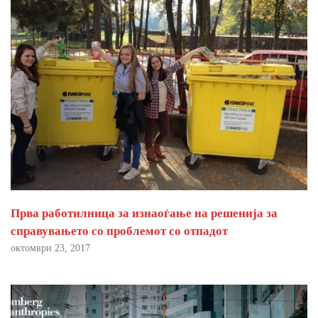
Прва работилница за изнаоѓање на решенија за
справувањето со проблемот со отпадот
октомври 23, 2017