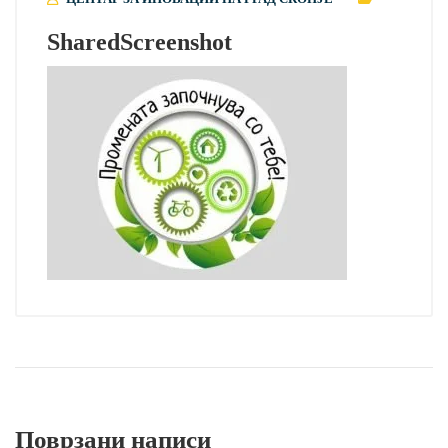
SharedScreenshot
Поврзани написи