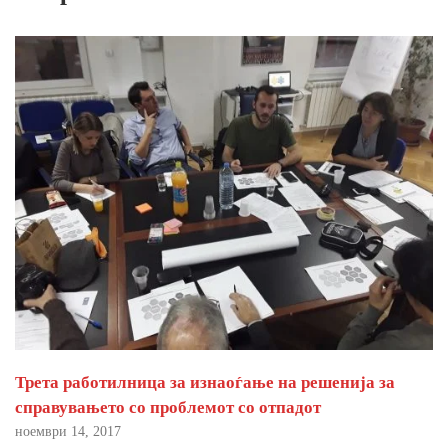
Трета работилница за изнаоѓање на решенија за
справувањето со проблемот со отпадот
ноември 14, 2017