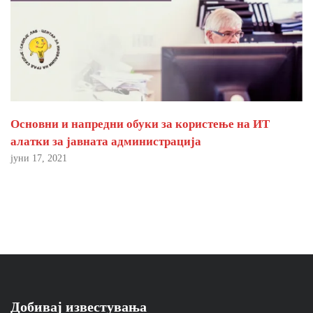
Основни и напредни обуки за користење на ИТ
алатки за јавната администрација
јуни 17, 2021
Добивај известувања