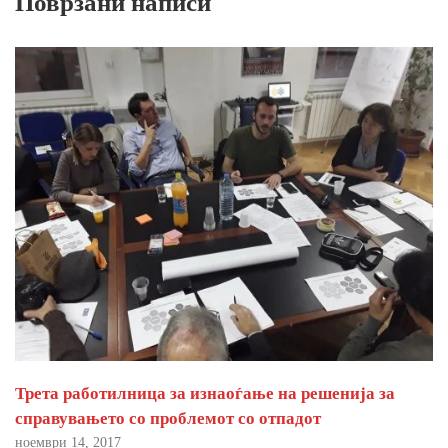
Поврзани написи
Трета работилница за изнаоѓање на решенија за
справувањето со проблемот со отпадот
ноември 14, 2017