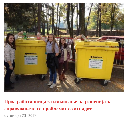
Прва работилница за изнаоѓање на решенија за
справувањето со проблемот со отпадот
октомври 23, 2017