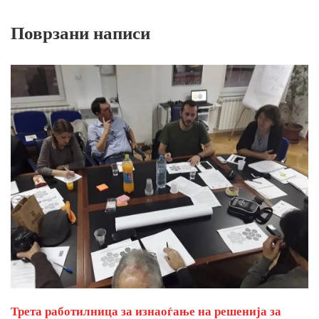
Поврзани написи
Трета работилница за изнаоѓање на решенија за