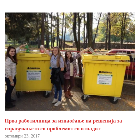
Прва работилница за изнаоѓање на решенија за
справувањето со проблемот со отпадот
октомври 23, 2017