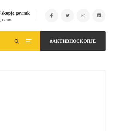
@skopje.gov.mk
јте не
#АКТИВНОСКОПЈЕ