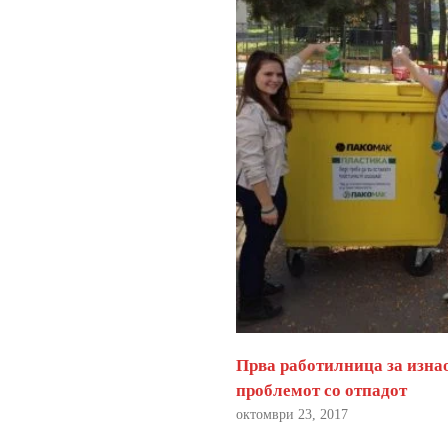
Прва работилница за изна
проблемот со отпадот
октомври 23, 2017