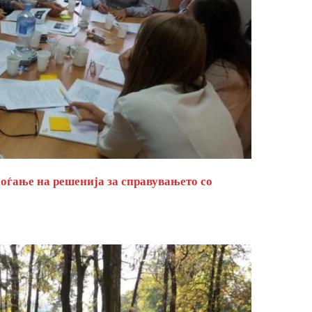
оѓање на решенија за справувањето со