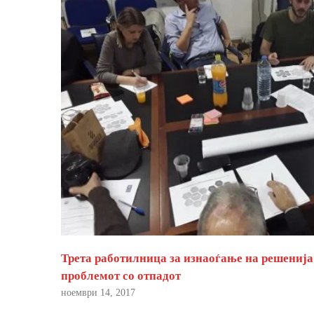
Трета работилница за изнаоѓање на решенија
проблемот со отпадот
ноември 14, 2017