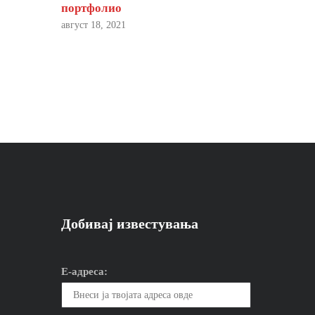
портфолио
август 18, 2021
Добивај известувања
Е-адреса: