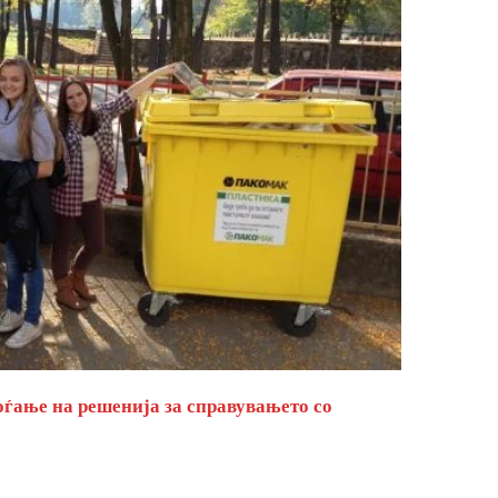
оѓање на решенија за справувањето со