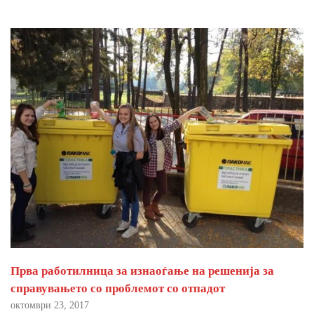
Прва работилница за изнаоѓање на решенија за
справувањето со проблемот со отпадот
октомври 23, 2017