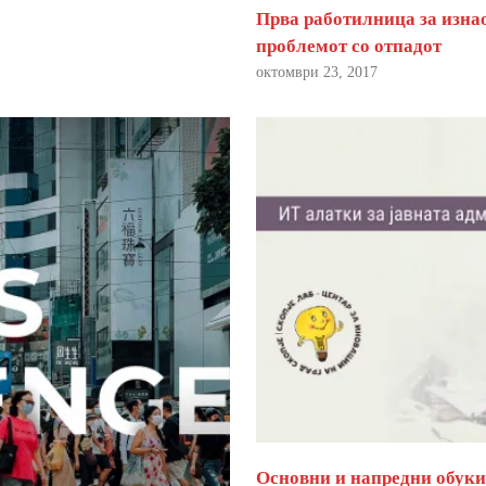
Прва работилница за изна
проблемот со отпадот
октомври 23, 2017
Основни и напредни обуки 