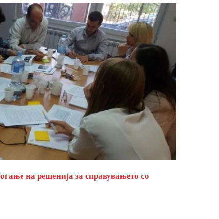
оѓање на решенија за справувањето со