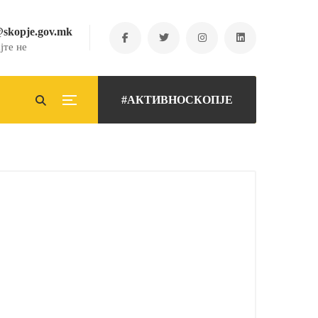
@skopje.gov.mk
јте не
#АКТИВНОСКОПЈЕ