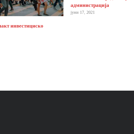
администрација
јуни 17, 2021
пакт инвестициско