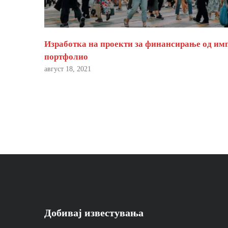
Изработка на проекти за финансирање од им
портфолио
август 18, 2021
Добивај известувања