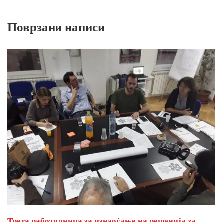
Поврзани написи
Трета работилница за изнаоѓање на решенија за