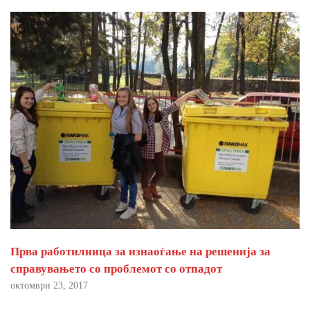
Прва работилница за изнаоѓање на решенија за
справувањето со проблемот со отпадот
октомври 23, 2017