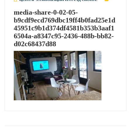
media-share-0-02-05-
b9cdf9ecd769dbc19ff4b0fad25e1d
45951c9b1d374df4581b353b3aaf1
6504a-a8347c95-2436-488b-bb82-
d02c68437d88