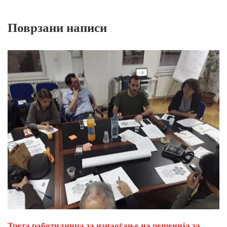
Поврзани написи
Трета работилница за изнаоѓање на решенија за