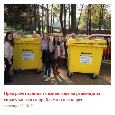
Прва работилница за изнаоѓање на решенија за
справувањето со проблемот со отпадот
октомври 23, 2017