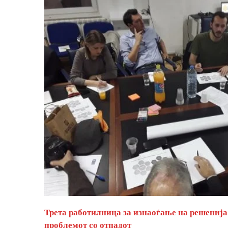
Трета работилница за изнаоѓање на решенија
проблемот со отпадот