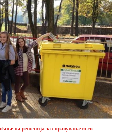
оѓање на решенија за справувањето со