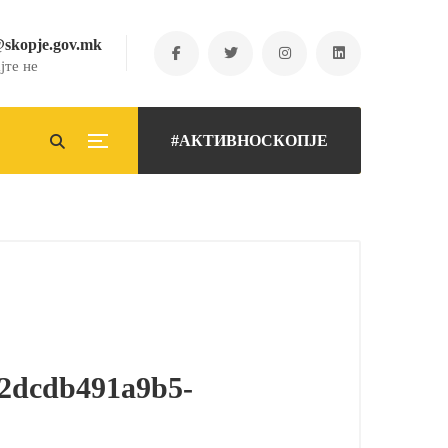
@skopje.gov.mk
јте не
#АКТИВНОСКОПЈЕ
f2dcdb491a9b5-