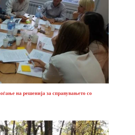
оѓање на решенија за справувањето со