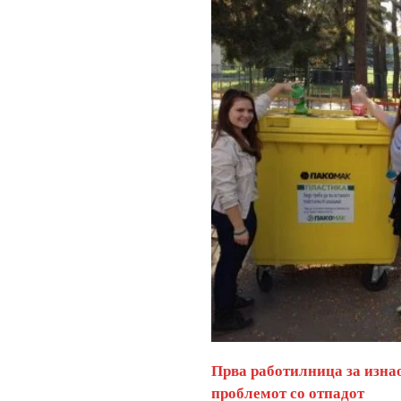
Прва работилница за изна
проблемот со отпадот