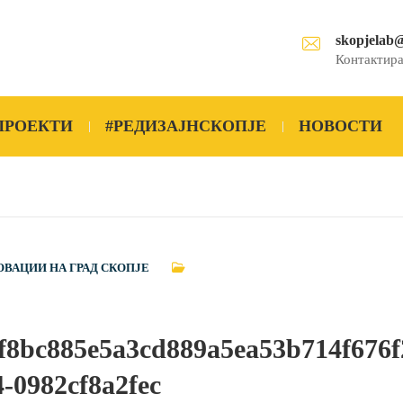
skopjelab
Контактира
ПРОЕКТИ
#РЕДИЗАЈНСКОПЈЕ
НОВОСТИ
ОВАЦИИ НА ГРАД СКОПЈЕ
f8bc885e5a3cd889a5ea53b714f676
4-0982cf8a2fec