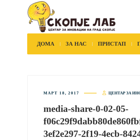
ДОМА
ЗА НАС
ПРИСТАП
МАРТ 18, 2017
ЦЕНТАР ЗА ИН
media-share-0-02-05-
f06c29f9dabb80de860fb
3ef2e297-2f19-4ecb-842