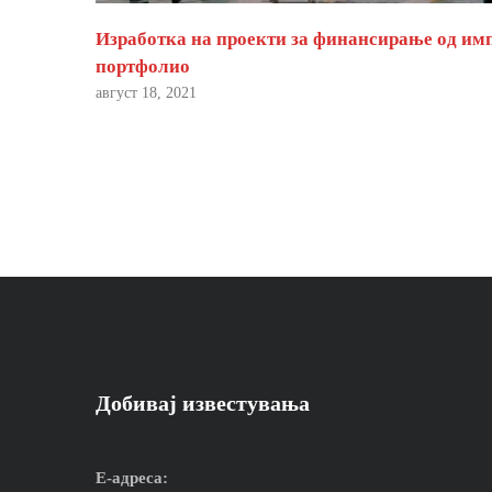
Изработка на проекти за финансирање од им
портфолио
август 18, 2021
Добивај известувања
Е-адреса: