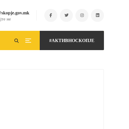
@skopje.gov.mk
јте не
#АКТИВНОСКОПЈЕ