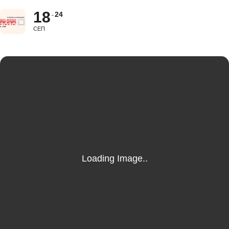
18
24
СЕП