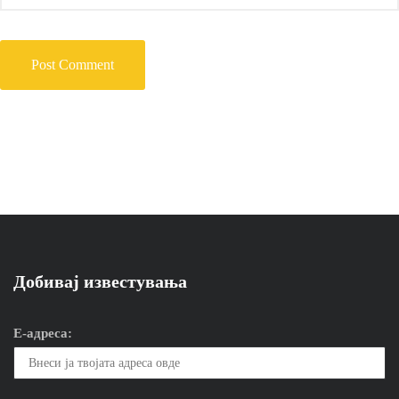
Добивај известувања
Е-адреса: