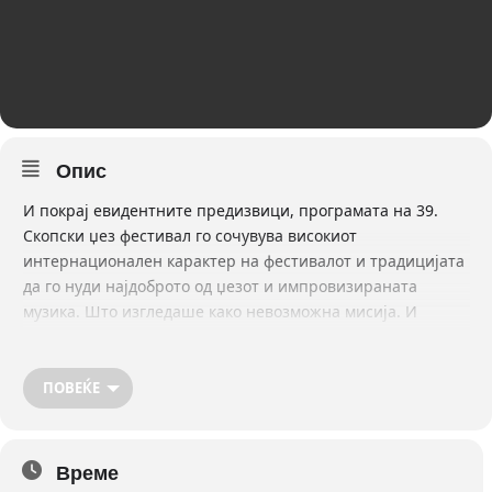
Опис
И покрај евидентните предизвици, програмата на 39.
Скопски џез фестивал го сочувува високиот
интернационален карактер на фестивалот и традицијата
да го нуди најдоброто од џезот и импровизираната
музика. Што изгледаше како невозможна мисија. И
изискуваше особено напорна работа. Осум изведувачки
имиња од Европа и Македонија ќе одржат концерти во
живо во салата на Националната опера и балет. Со
ПОВЕЌЕ
почитување на сите протоколи и безбедносни мерки
пропишани за одржување на културни настани во
затворен простор. Плус, само за Скопскиот џез фестивал,
Време
онлајн стриминг на три ексклузивни концерти од Њујорк