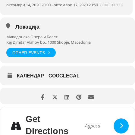
октомври 14, 2020 20:00 - октомври 17, 2020 23:59
(GMT+00:00)
и Осло, со цел одржување на врската со американските и
норвешките музичари, кои овојпат не можат да патуваат
вон своите земји. А бесплатниот стриминг на сите
концерти ќе го направи целиот фестивал достапен за
Локација
светот. Останете во здрав дух со нас!
Македонска Опера и Балет
www.skopjejazzfest.com.mk
Kej Dimitar Vlahov bb., 1000 Skopje, Macedonia
OTHER EVENTS
КАЛЕНДАР
GOOGLECAL
Get
Directions