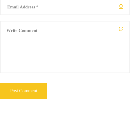
21:30 @
Парк Ибни Пајко
*Емил Бакев и бендот ??
22:00 @
Парк Ибни Пајко
*Силви Бенд ??
19:00 @
Национална Галерија На Македонија – Мала Станица
*Театар ПИ – мултимедијален театарски перформанс Оксиген ?
22:30 @
Музеј на современата уметност Скопје / Museum of
Contemporary Art Skopje
* – Пијано и Ди Џеј- Ема Попивода и Андреј Мицајков ???
20:00 @
Градски Трговски Центар – Скопје
*Кино на кров ??
20:00 @
Градско Кино Милениум
*Филмски маратон ??
Се гледаме низ Скопје! ❤