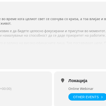
о време кога целиот свет се соочува со криза, а тоа влијае и 
 живот.
дизвик е да бидете целосно фокусирани и присутни во моментот.
 намалување на способност да се даде приоритет на работите.
 е одлика на високо-ефикасните лица. Тие поставуваат цели. 
то е најважно го организираат својот живот.
ате можност да се запознате со веќе докажани методи и техник
ИТЕЛНА преку линкот:
SL8
латформата ZOOM.
Локација
дипл.Психолог, сертифициран Гешталт советувач / Психотерапев
+00:00)
Online Webinar
OTHER EVENTS