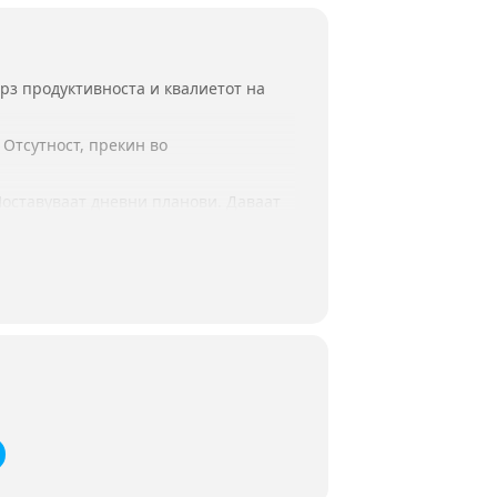
врз продуктивноста и квалиетот на
 Отсутност, прекин во
Поставуваат дневни планови. Даваат
и, како до поголема продуктивност и
т во едукација