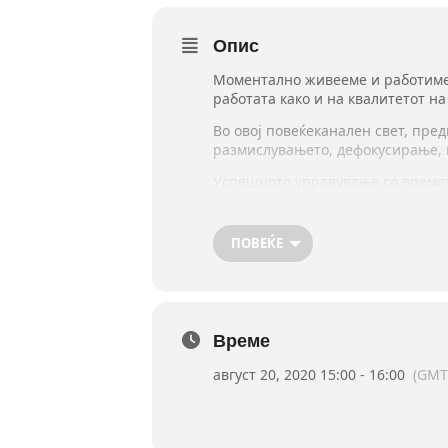
Опис
Моментално живееме и работиме в
работата како и на квалитетот на
Во овој повеќеканален свет, пре
размислувањето, дефокусирање, и
Успешното управување со времето
приоритети на своето време. И ш
На овој БЕСПЛАТЕН вебинар ќе им
ПОВЕЌЕ
поставување на приоритети.
Пријава за вебинарот е ЗАДОЛЖ
https://forms.gle/WDqz4L8tVTRqEv
Вебинарот ќе се одржи преку п
Време
Предавач: Цветанка Бурзевска – 
август 20, 2020 15:00 - 16:00
(GMT
Реализатор: Анторис