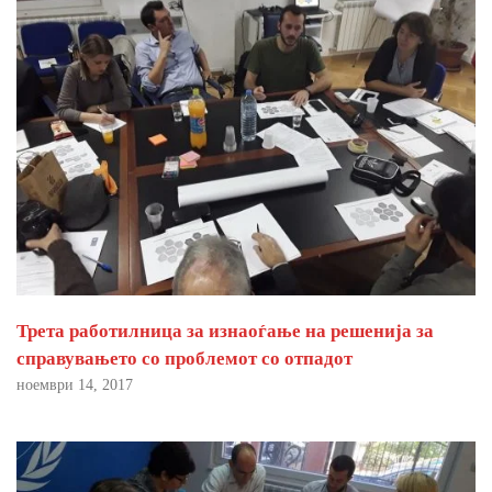
Трета работилница за изнаоѓање на решенија за
справувањето со проблемот со отпадот
ноември 14, 2017