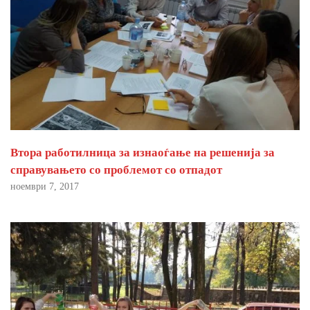
Втора работилница за изнаоѓање на решенија за
справувањето со проблемот со отпадот
ноември 7, 2017