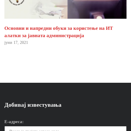
Основни и напредни обуки за користење на ИТ
алатки за јавната администрација
јуни 17, 2021
Добивај известувања
Е-адреса: