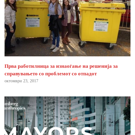
Прва работилница за изнаоѓање на решенија за
справувањето со проблемот со отпадот
октомври 23, 2017