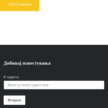
Добивај известувања
Е-адреса: