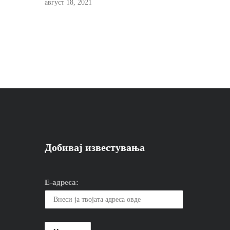
август 18, 2021
Добивај известувања
Е-адреса: