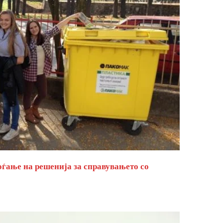
оѓање на решенија за справувањето со