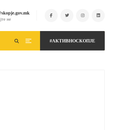
@skopje.gov.mk
јте не
#АКТИВНОСКОПЈЕ