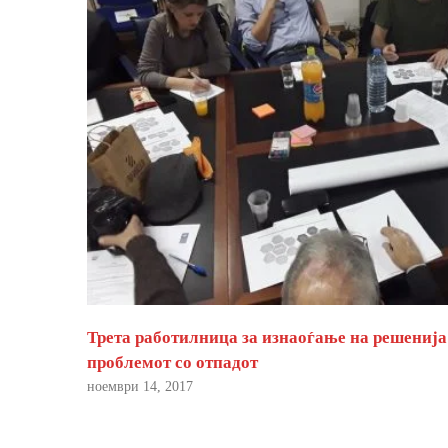
Трета работилница за изнаоѓање на решенија
проблемот со отпадот
ноември 14, 2017