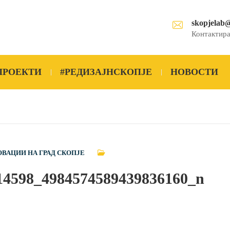
skopjelab
Контактира
ПРОЕКТИ
#РЕДИЗАЈНСКОПЈЕ
НОВОСТИ
ОВАЦИИ НА ГРАД СКОПЈЕ
14598_4984574589439836160_n