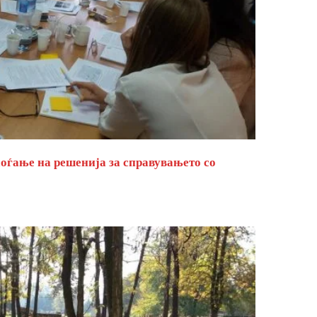
оѓање на решенија за справувањето со