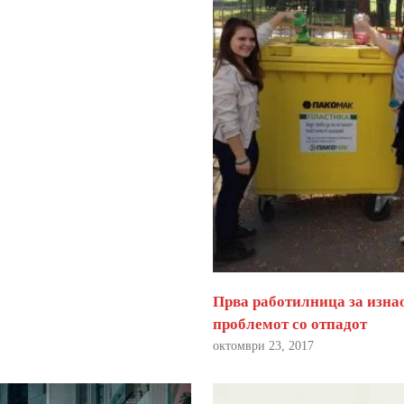
Прва работилница за изна
проблемот со отпадот
октомври 23, 2017