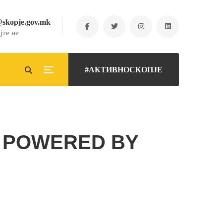
@skopje.gov.mk
јте не
#АКТИВНОСКОПЈЕ
, POWERED BY