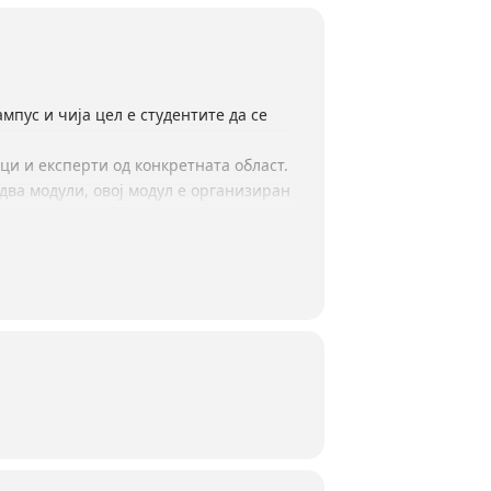
мпус и чија цел е студентите да се
ци и експерти од конкретната област.
 два модули, овој модул е организиран
 JavaScript, React и Angular.
а сите оние кои сакаат да ги