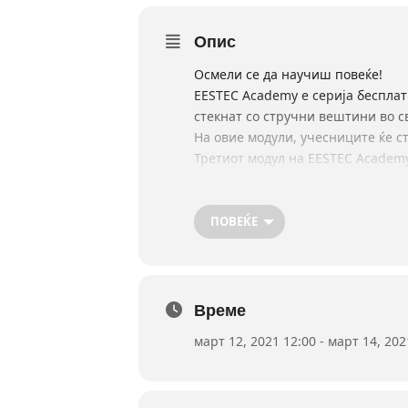
Опис
Осмели се да научиш повеќе!
EESTEC Academy е серија бесплат
стекнат со стручни вештини во св
На овие модули, учесниците ќе с
Третиот модул на EESTEC Academy
во два подмодули во кои ќе се из
Првиот подмодул ќе се одржи од 1
подобрат своите вештини.
ПОВЕЌЕ
Поради пандемијата на COVID-19, 
Линк до формата за пријавување
https://forms.gle/QLp22jPgKep1N
Формата за пријавување ќе биде 
Време
За повеќе информации следете г
март 12, 2021 12:00 - март 14, 202
Instagram:
https://www.instagram
Facebook:
https://www.facebook.com/eestec