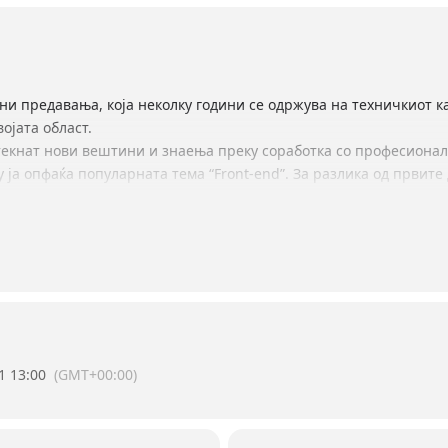
ни предавања, којa неколку години се одржува на техничкиот ка
ојата област.
текнат нови вештини и знаења преку соработка со професионал
 ја опфаќа популарната тема “Front-end”. За разлика од првите
учуваат едни од најкористените библиотеки од програмскиот јазик
2-14 март во соработка со EmbedSocial . Овој модул е наменет з
овој настан ќе се изведува online.
:
WRE7
отворена до 8ми март!
и нашите профили:
1 13:00
(GMT+00:00)
.com/eesteclcskopje/
academy/