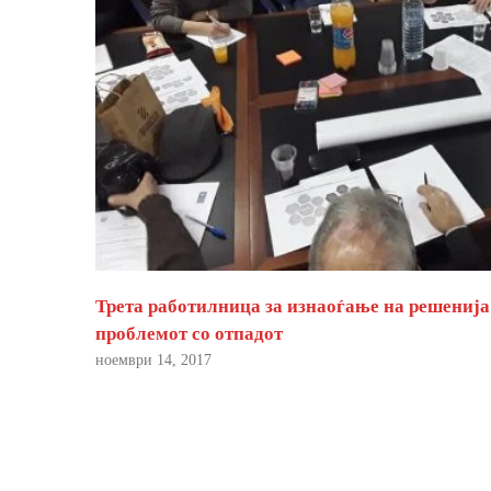
Трета работилница за изнаоѓање на решенија
проблемот со отпадот
ноември 14, 2017