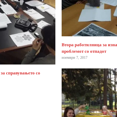
Втора работилница за изна
проблемот со отпадот
ноември 7, 2017
 за справувањето со