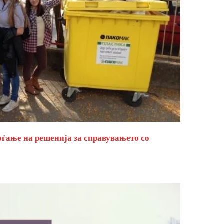
оѓање на решенија за справувањето со