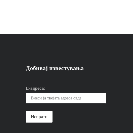
Добивај известувања
Е-адреса: