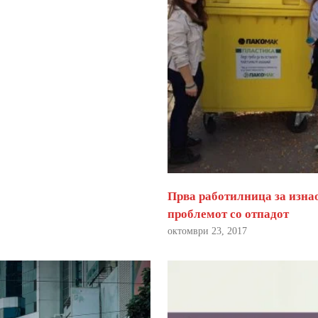
Прва работилница за изна
проблемот со отпадот
октомври 23, 2017