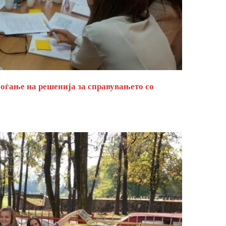
оѓање на решенија за справувањето со