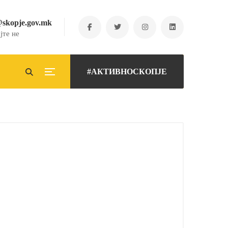
@skopje.gov.mk
јте не
#АКТИВНОСКОПЈЕ