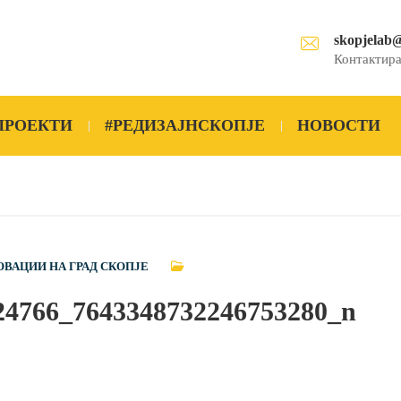
skopjelab
Контактира
ПРОЕКТИ
#РЕДИЗАЈНСКОПЈЕ
НОВОСТИ
ОВАЦИИ НА ГРАД СКОПЈЕ
24766_7643348732246753280_n