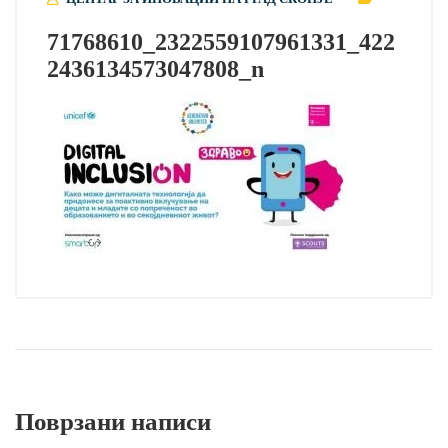
71768610_2322559107961331_422
2436134573047808_n
Поврзани написи