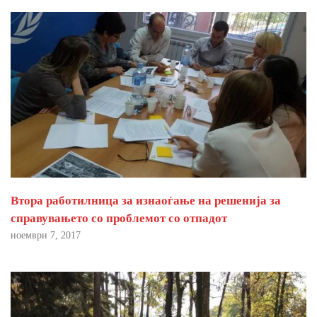
Втора работилница за изнаоѓање на решенија за
справувањето со проблемот со отпадот
ноември 7, 2017