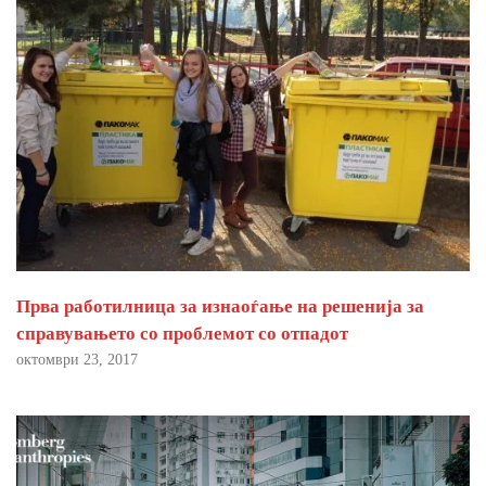
Прва работилница за изнаоѓање на решенија за
справувањето со проблемот со отпадот
октомври 23, 2017