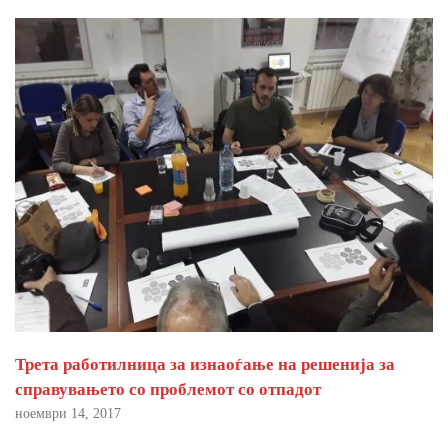
Трета работилница за изнаоѓање на решенија за
справувањето со проблемот со отпадот
ноември 14, 2017