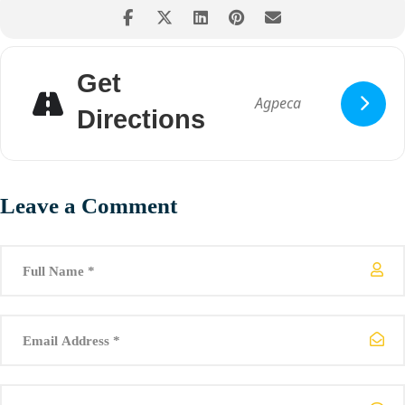
текот на настанот.
Профили кои ќе се сретнат на GGJM19 се:
• Девелопери, 2Д и 3Д артисти, саунд дисајнери, продуценти и
гејм дизајнери, експерти за монетизација,…
Get
• Високо мотивирани, трендсетери и идни лидери во IT
индустријата
Directions
• Гејм девелопмент ентузијасти од сите возрасти. Просечната
возраст на нашите учесници е 25 години
Leave a Comment