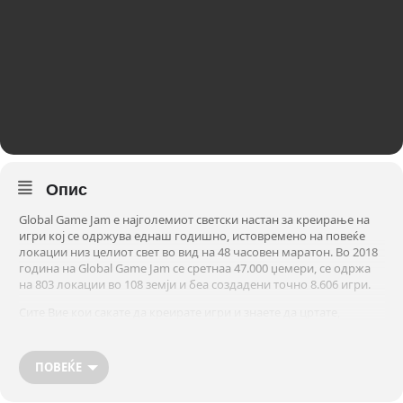
Опис
Global Game Jam е најголемиот светски настан за креирање на
игри кој се одржува еднаш годишно, истовремено на повеќе
локации низ целиот свет во вид на 48 часовен маратон. Во 2018
година на Global Game Jam се сретнаа 47.000 џемери, се одржа
на 803 локации во 108 земји и беа создадени точно 8.606 игри.
Сите Вие кои сакате да креирате игри и знаете да цртате,
моделирате, компонирате, програмирате, дизајнирате,
мудрувате и продуцирате, па дури и само сакате игри, Вие сте за
тука!
ПОВЕЌЕ
Нема потреба да имате тим. Дојдете и тука ќе соберете дружина