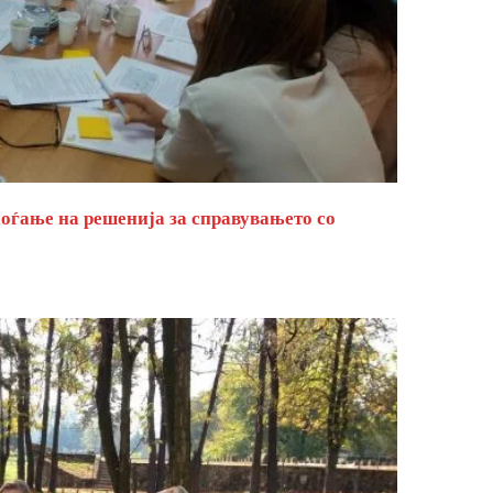
оѓање на решенија за справувањето со