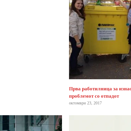
Прва работилница за изна
проблемот со отпадот
октомври 23, 2017