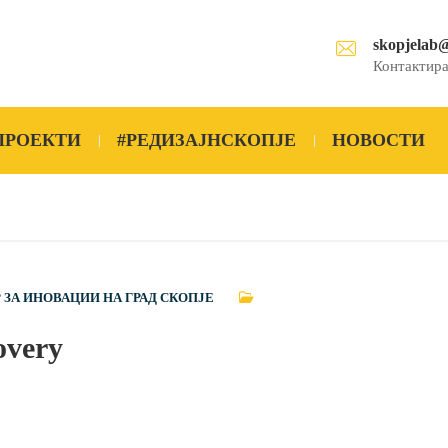
skopjelab
Контактира
ПРОЕКТИ
#РЕДИЗАЈНСКОПЈЕ
НОВОСТИ
 ЗА ИНОВАЦИИ НА ГРАД СКОПЈЕ
overy