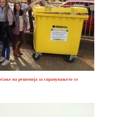
оѓање на решенија за справувањето со