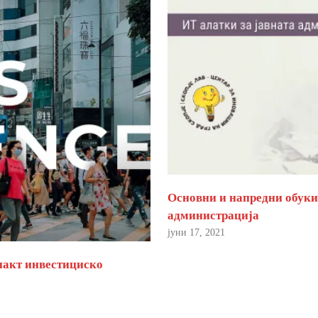
Основни и напредни обуки 
администрација
јуни 17, 2021
пакт инвестициско