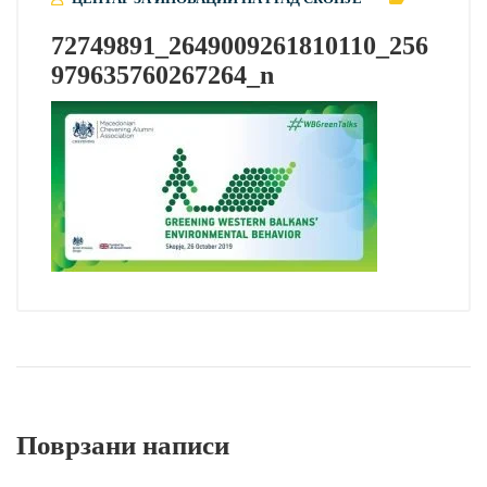
72749891_2649009261810110_256
979635760267264_n
Поврзани написи