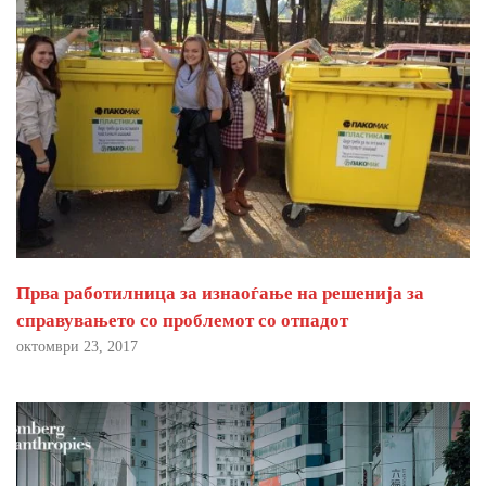
Прва работилница за изнаоѓање на решенија за
справувањето со проблемот со отпадот
октомври 23, 2017