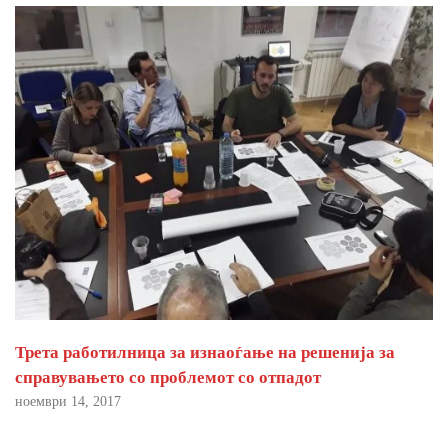
Трета работилница за изнаоѓање на решенија за
справувањето со проблемот со отпадот
ноември 14, 2017