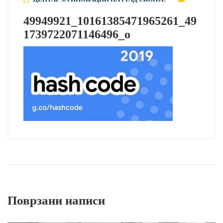
49949921_10161385471965261_49
1739722071146496_o
Поврзани написи