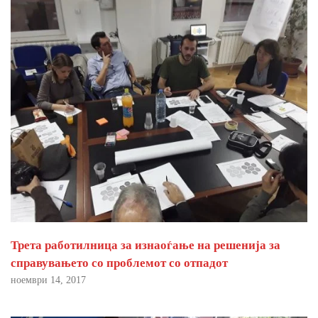
Трета работилница за изнаоѓање на решенија за
справувањето со проблемот со отпадот
ноември 14, 2017