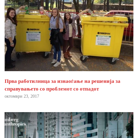
Прва работилница за изнаоѓање на решенија за
справувањето со проблемот со отпадот
октомври 23, 2017