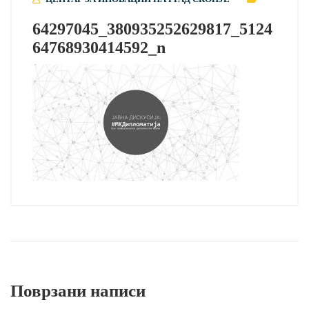
64297045_380935252629817_5124
64768930414592_n
Поврзани написи