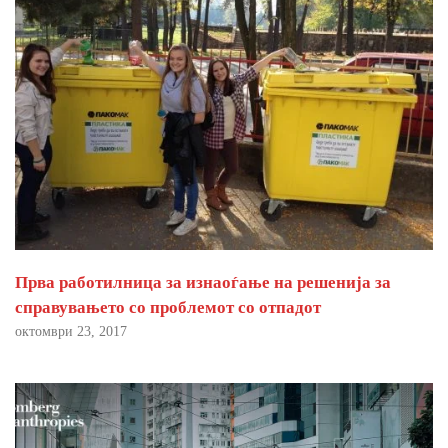
Прва работилница за изнаоѓање на решенија за
справувањето со проблемот со отпадот
октомври 23, 2017