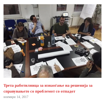
Трета работилница за изнаоѓање на решенија за
справувањето со проблемот со отпадот
ноември 14, 2017