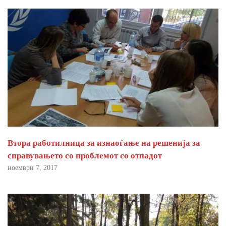
Втора работилница за изнаоѓање на решенија за
справувањето со проблемот со отпадот
ноември 7, 2017