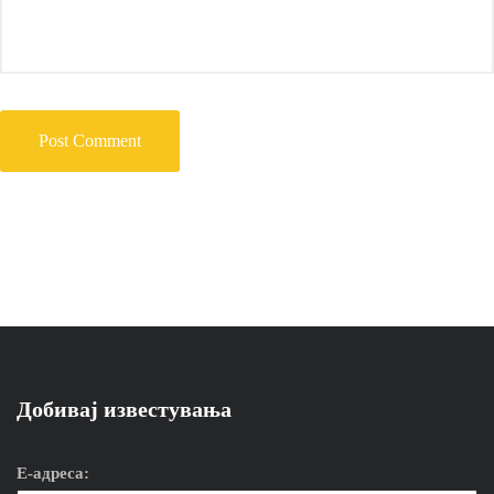
Добивај известувања
Е-адреса: