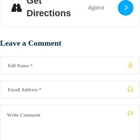
Get
покажеме пример, како културните настани можат да се
одвиваат беазбедно и во овие услови. Благодариме.
Directions
ВНИМАНИЕ: Бројот на посетители е ограничен на 300 седишта.
KRAJ VARDAROT JAZZ се реализира со поддршка на
Министерство за култура на Република Северна Македонија.
Leave a Comment