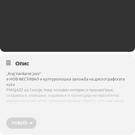
Опис
„Kraj Vardarot Jazz“
е НОВ ФЕСТИВАЛ и културолошка заложба на дискографската
куќа
PMGJAZZ од Скопје. Наш основен интерес е пронаоѓање,
создавање, снимање, издавање и промоција на квалитетна
македонска џез, етно, crossover музика. Нешто, што ова наше
тло раѓа во изобилство. Ако погледнете на страната каде што ги
промовираме / продаваме нашите изданија [
pmgjazz.bandcamp.com
]
ќе забележите автентична, вибрантна, разновидна и
ПОВЕЌЕ
неверојатно квалитетна македонска џез музика. Повеќето од
тие автори ќе настапат на првото издание на фестивалот